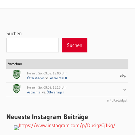
Beitrag:
Suchen
Suchen
Vorschau
Herren, So. 09.08. 13:00 Uhr
abg.
Öttershagen
vs.
Asbachtal II
Herren, So. 09.08. 15:15 Uhr
-:-
Asbachtal
vs.
Öttershagen
© FuPa-Widget
Neueste Instagram Beiträge