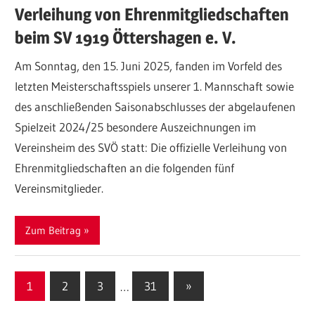
Verleihung von Ehrenmitgliedschaften
beim SV 1919 Öttershagen e. V.
Am Sonntag, den 15. Juni 2025, fanden im Vorfeld des
letzten Meisterschaftsspiels unserer 1. Mannschaft sowie
des anschließenden Saisonabschlusses der abgelaufenen
Spielzeit 2024/25 besondere Auszeichnungen im
Vereinsheim des SVÖ statt: Die offizielle Verleihung von
Ehrenmitgliedschaften an die folgenden fünf
Vereinsmitglieder.
Zum Beitrag
Seitennummerierung
Nächste
1
2
3
…
31
»
Beiträge
der