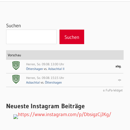
Beiträge
Suchen
Suchen
Vorschau
Herren, So. 09.08. 13:00 Uhr
abg.
Öttershagen
vs.
Asbachtal II
Herren, So. 09.08. 15:15 Uhr
-:-
Asbachtal
vs.
Öttershagen
© FuPa-Widget
Neueste Instagram Beiträge