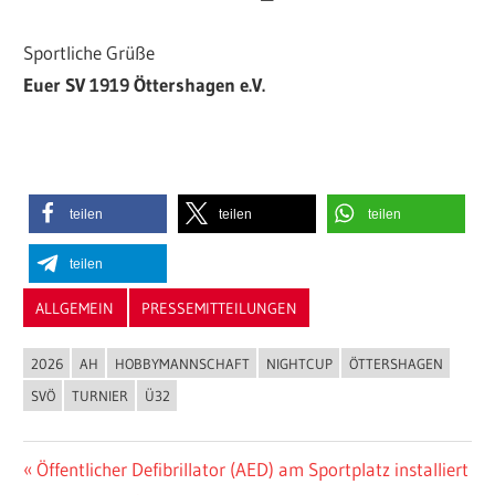
Sportliche Grüße
Euer SV 1919 Öttershagen e.V.
teilen
teilen
teilen
teilen
ALLGEMEIN
PRESSEMITTEILUNGEN
2026
AH
HOBBYMANNSCHAFT
NIGHTCUP
ÖTTERSHAGEN
SVÖ
TURNIER
Ü32
Beitragsnavigation
Vorheriger
Öffentlicher Defibrillator (AED) am Sportplatz installiert