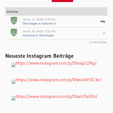
Vorschau
Herren, So. 09.08. 13:00 Uhr
abg.
Öttershagen
vs.
Asbachtal II
Herren, So. 09.08. 15:15 Uhr
-:-
Asbachtal
vs.
Öttershagen
© FuPa-Widget
Neueste Instagram Beiträge