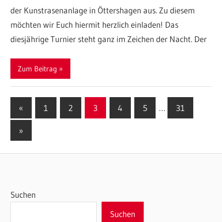
der Kunstrasenanlage in Öttershagen aus. Zu diesem
möchten wir Euch hiermit herzlich einladen! Das
diesjährige Turnier steht ganz im Zeichen der Nacht. Der
Zum Beitrag
Seitennummerierung
Vorherige
«
1
2
3
4
5
…
31
Beiträge
der
Nächste
»
Beiträge
Beiträge
Suchen
Suchen