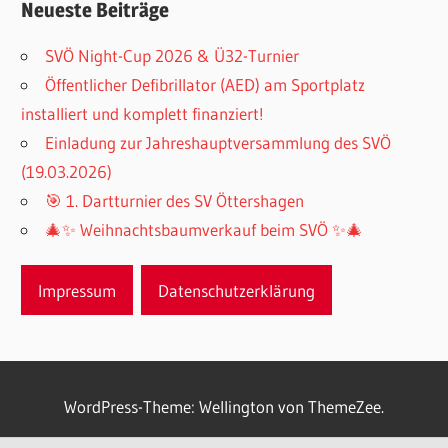
Neueste Beiträge
SVÖ Night-Cup 2026 & Ü32-Turnier
Öffentlicher Defibrillator (AED) am Sportplatz
installiert und komplett finanziert!
Einladung zur Jahreshauptversammlung des SVÖ
(19.03.2026)
🎯 1. Dartturnier des SV Öttershagen
🎄✨ Weihnachtsbaumverkauf beim SVÖ ✨🎄
Impressum
Datenschutzerklärung
WordPress-Theme: Wellington von ThemeZee.