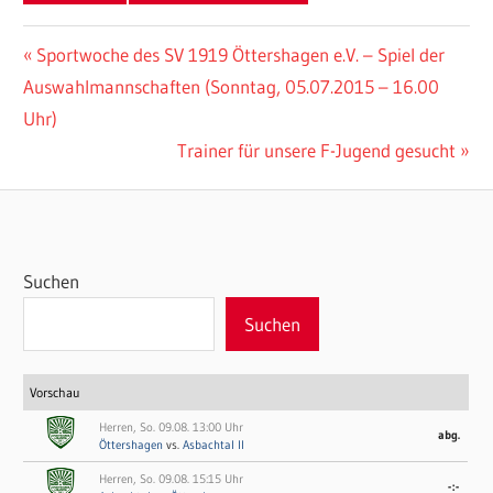
Beitragsnavigation
Vorheriger
Sportwoche des SV 1919 Öttershagen e.V. – Spiel der
Beitrag:
Auswahlmannschaften (Sonntag, 05.07.2015 – 16.00
Uhr)
Nächster
Trainer für unsere F-Jugend gesucht
Beitrag:
Suchen
Suchen
Vorschau
Herren, So. 09.08. 13:00 Uhr
abg.
Öttershagen
vs.
Asbachtal II
Herren, So. 09.08. 15:15 Uhr
-:-