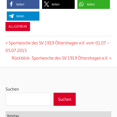
teilen
teilen
teilen
teilen
ALLGEMEIN
Beitragsnavigation
Vorheriger
Sportwoche des SV 1919 Öttershagen e.V. vom 01.07 –
Beitrag:
05.07.2015
Nächster
Rückblick: Sportwoche des SV 1919 Öttershagen e.V.
Beitrag:
Suchen
Suchen
Vorschau