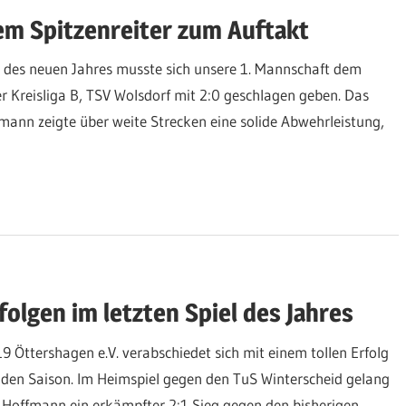
em Spitzenreiter zum Auftakt
l des neuen Jahres musste sich unsere 1. Mannschaft dem
er Kreisliga B, TSV Wolsdorf mit 2:0 geschlagen geben. Das
ann zeigte über weite Strecken eine solide Abwehrleistung,
folgen im letzten Spiel des Jahres
9 Öttershagen e.V. verabschiedet sich mit einem tollen Erfolg
nden Saison. Im Heimspiel gegen den TuS Winterscheid gelang
Hoffmann ein erkämpfter 2:1 Sieg gegen den bisherigen