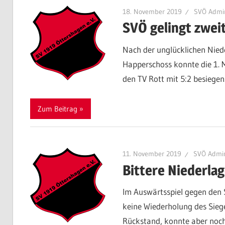
18. November 2019
SVÖ Admi
SVÖ gelingt zweit
Nach der unglücklichen Nied
Happerschoss konnte die 1. 
den TV Rott mit 5:2 besiegen
Zum Beitrag
11. November 2019
SVÖ Admi
Bittere Niederla
Im Auswärtsspiel gegen den 
keine Wiederholung des Siege
Rückstand, konnte aber noch 