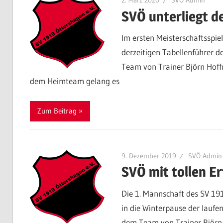
2. März 2020
SVÖ Admin
SVÖ unterliegt d
Im ersten Meisterschaftsspie
derzeitigen Tabellenführer d
Team von Trainer Björn Hoffm
dem Heimteam gelang es
Zum Beitrag
9. Dezember 2019
SVÖ Admin
SVÖ mit tollen Er
Die 1. Mannschaft des SV 191
in die Winterpause der laufe
dem Team von Trainer Björn 