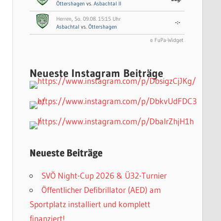
Öttershagen
vs.
Asbachtal II
Herren, So. 09.08. 15:15 Uhr
-:-
Asbachtal
vs.
Öttershagen
© FuPa-Widget
Neueste Instagram Beiträge
Neueste Beiträge
SVÖ Night-Cup 2026 & Ü32-Turnier
Öffentlicher Defibrillator (AED) am
Sportplatz installiert und komplett
finanziert!