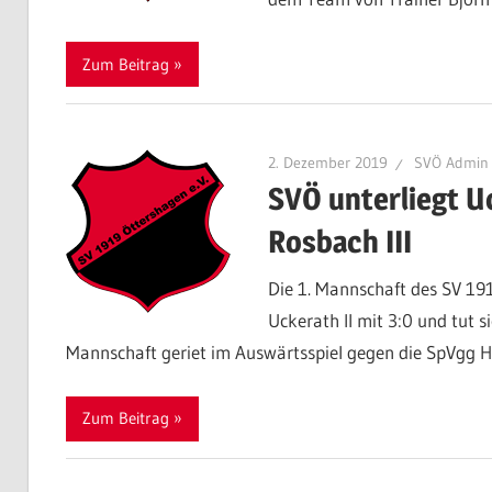
Zum Beitrag
2. Dezember 2019
SVÖ Admin
SVÖ unterliegt Uc
Rosbach III
Die 1. Mannschaft des SV 19
Uckerath II mit 3:0 und tut s
Mannschaft geriet im Auswärtsspiel gegen die SpVgg Hu
Zum Beitrag