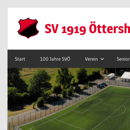
Zum
Inhalt
SV 1919 Ötters
springen
Webseite
Start
100 Jahre SVÖ
Verein
Senio