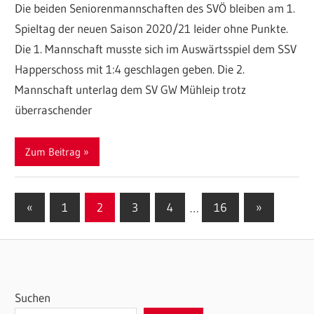
Die beiden Seniorenmannschaften des SVÖ bleiben am 1.
Spieltag der neuen Saison 2020/21 leider ohne Punkte.
Die 1. Mannschaft musste sich im Auswärtsspiel dem SSV
Happerschoss mit 1:4 geschlagen geben. Die 2.
Mannschaft unterlag dem SV GW Mühleip trotz
überraschender
Zum Beitrag
Seitennummerierung
Vorherige
Nächste
«
1
2
3
4
…
16
»
Beiträge
Beiträge
der
Beiträge
Suchen