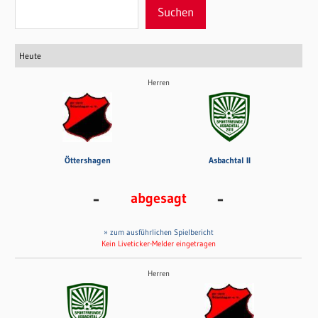
Suchen
Heute
Herren
Öttershagen
Asbachtal II
-
-
abgesagt
» zum ausführlichen Spielbericht
Kein Liveticker-Melder eingetragen
Herren