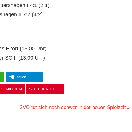
ershagen I 4:1 (2:1)
hagen II 7:2 (4:2)
 Eitorf (15.00 Uhr)
r SC II (13.00 Uhr)
teilen
SENIOREN
SPIELBERICHTE
Nächster
SVÖ tut sich noch schwer in der neuen Spielzeit
Beitrag: