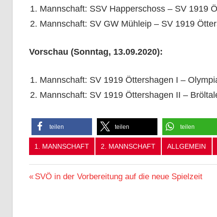
Mannschaft: SSV Happerschoss – SV 1919 Ött
Mannschaft: SV GW Mühleip – SV 1919 Ötters
Vorschau (Sonntag, 13.09.2020):
Mannschaft: SV 1919 Öttershagen I – Olympias
Mannschaft: SV 1919 Öttershagen II – Bröltale
teilen
teilen
teilen
1. MANNSCHAFT
2. MANNSCHAFT
ALLGEMEIN
Beitragsnavigation
Vorheriger
SVÖ in der Vorbereitung auf die neue Spielzeit
Beitrag: