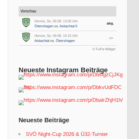
Vorschau
Herren, So. 09.08. 13:00 Uhr
abg.
Öttershagen
vs.
Asbachtal II
Herren, So. 09.08. 15:15 Uhr
-:-
Asbachtal
vs.
Öttershagen
© FuPa-Widget
Neueste Instagram Beiträge
Neueste Beiträge
SVÖ Night-Cup 2026 & Ü32-Turnier