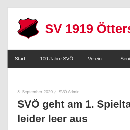
Zum
Inhalt
SV 1919 Ötte
springen
Webseite
Start
100 Jahre SVÖ
Verein
Seni
8. September 2020
SVÖ Admin
SVÖ geht am 1. Spielt
leider leer aus