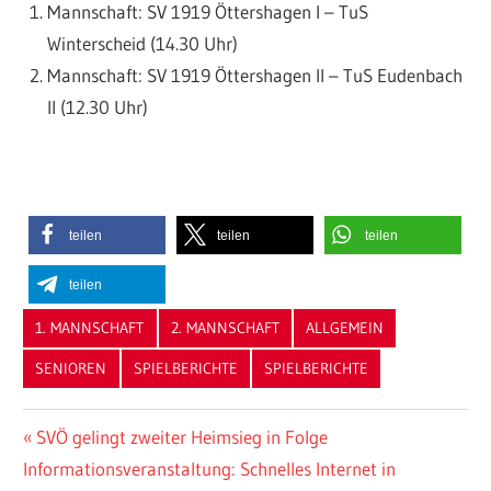
Mannschaft: SV 1919 Öttershagen I – TuS
Winterscheid (14.30 Uhr)
Mannschaft: SV 1919 Öttershagen II – TuS Eudenbach
II (12.30 Uhr)
teilen
teilen
teilen
teilen
1. MANNSCHAFT
2. MANNSCHAFT
ALLGEMEIN
SENIOREN
SPIELBERICHTE
SPIELBERICHTE
Beitragsnavigation
Vorheriger
SVÖ gelingt zweiter Heimsieg in Folge
Nächster
Beitrag:
Informationsveranstaltung: Schnelles Internet in