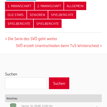
1. MANNSCHAFT
2. MANNSCHAFT
ALLGEMEIN
OLD STARS
SENIOREN
SPIELBERICHTE
SPIELBERICHTE
SPIELBERICHTE
Beitragsnavigation
Vorheriger
Die Serie des SVÖ geht weiter
Beitrag:
Nächster
SVÖ erzielt Unentschieden beim TuS Winterscheid
Beitrag:
Suchen
Suchen
Vorschau
Herren, So. 09.08. 13:00 Uhr