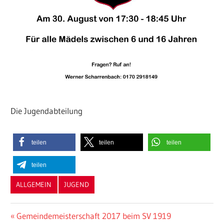
Die Jugendabteilung
teilen
teilen
teilen
teilen
ALLGEMEIN
JUGEND
Beitragsnavigation
Vorheriger
Gemeindemeisterschaft 2017 beim SV 1919