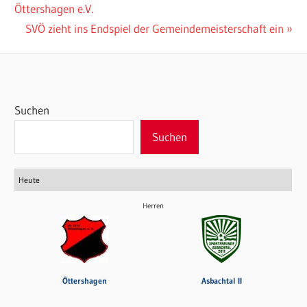
Beitrag:
Öttershagen e.V.
Nächster
SVÖ zieht ins Endspiel der Gemeindemeisterschaft ein
Beitrag:
Suchen
Suchen
Heute
Herren
Öttershagen
Asbachtal II