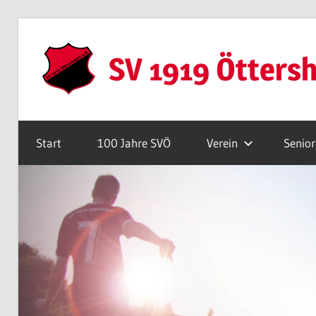
Zum
Inhalt
SV 1919 Ötters
springen
Webseite
Start
100 Jahre SVÖ
Verein
Senio