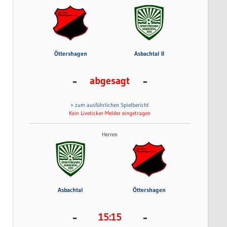
Öttershagen
Asbachtal II
-
-
abgesagt
» zum ausführlichen Spielbericht
Kein Liveticker-Melder eingetragen
Herren
Asbachtal
Öttershagen
-
-
15:15