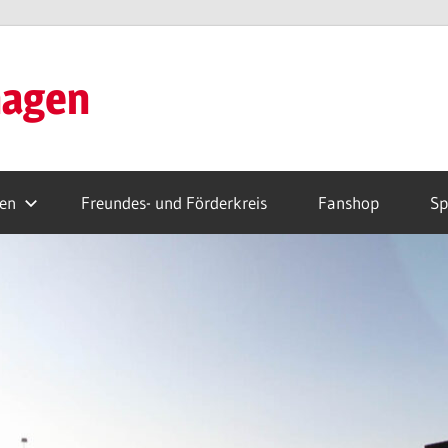
hagen
ren
Freundes- und Förderkreis
Fanshop
Sp