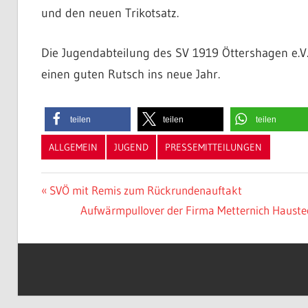
und den neuen Trikotsatz.
Die Jugendabteilung des SV 1919 Öttershagen e.V.
einen guten Rutsch ins neue Jahr.
teilen
teilen
teilen
ALLGEMEIN
JUGEND
PRESSEMITTEILUNGEN
Beitragsnavigation
Vorheriger
SVÖ mit Remis zum Rückrundenauftakt
Beitrag:
Nächster
Aufwärmpullover der Firma Metternich Haustech
Beitrag: