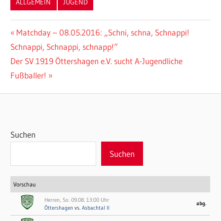
ALLGEMEIN
JUGEND
Beitragsnavigation
Vorheriger
Matchday – 08.05.2016: „Schni, schna, Schnappi!
Beitrag:
Schnappi, Schnappi, schnapp!“
Nächster
Der SV 1919 Öttershagen e.V. sucht A-Jugendliche
Beitrag:
Fußballer!
Suchen
Suchen
Vorschau
Herren, So. 09.08. 13:00 Uhr
abg.
Öttershagen
vs.
Asbachtal II