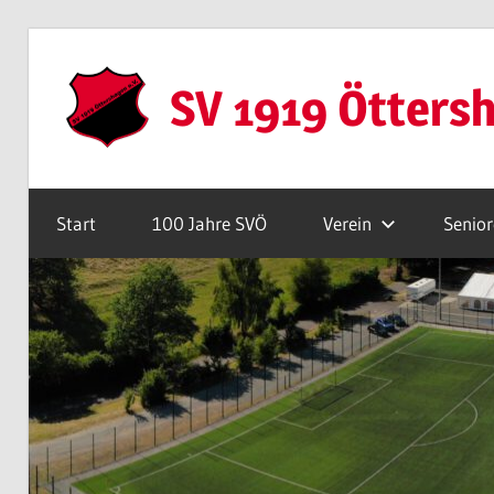
Zum
Inhalt
SV 1919 Ötters
springen
Webseite
Start
100 Jahre SVÖ
Verein
Senio