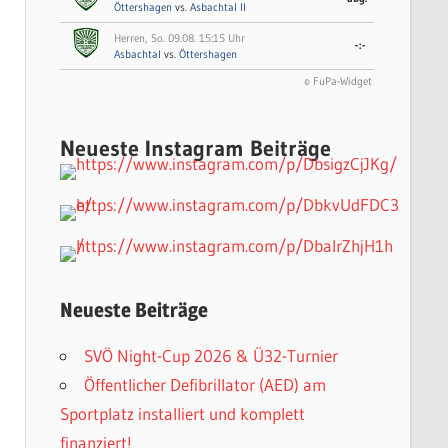
Öttershagen
vs.
Asbachtal II
Herren, So. 09.08. 15:15 Uhr
-:-
Asbachtal
vs.
Öttershagen
© FuPa-Widget
Neueste Instagram Beiträge
Neueste Beiträge
SVÖ Night-Cup 2026 & Ü32-Turnier
Öffentlicher Defibrillator (AED) am
Sportplatz installiert und komplett
finanziert!