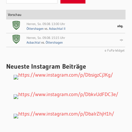
Vorschau
Herren, So. 09.08. 13:00 Uhr
abg.
Öttershagen
vs.
Asbachtal II
Herren, So. 09.08. 15:15 Uhr
-:-
Asbachtal
vs.
Öttershagen
© FuPa-Widget
Neueste Instagram Beiträge