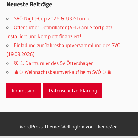
Neueste Beiträge
SVÖ Night-Cup 2026 & Ü32-Turnier
Öffentlicher Defibrillator (AED) am Sportplatz
installiert und komplett finanziert!
Einladung zur Jahreshauptversammlung des SVÖ
(19.03.2026)
🎯 1. Dartturnier des SV Öttershagen
🎄✨ Weihnachtsbaumverkauf beim SVÖ ✨🎄
Impressum
Datenschutzerklärung
WordPress-Theme: Wellington von ThemeZee.