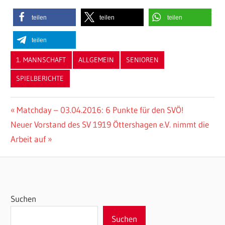
teilen
teilen
teilen
teilen
1. MANNSCHAFT
ALLGEMEIN
SENIOREN
SPIELBERICHTE
Beitragsnavigation
Vorheriger
Matchday – 03.04.2016: 6 Punkte für den SVÖ!
Nächster
Beitrag:
Neuer Vorstand des SV 1919 Öttershagen e.V. nimmt die
Beitrag:
Arbeit auf
Suchen
Suchen