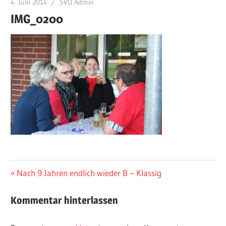
4. Juni 2014
SVÖ Admin
IMG_0200
Beitragsnavigation
Vorheriger
Nach 9 Jahren endlich wieder B – Klassig
Beitrag:
Kommentar hinterlassen