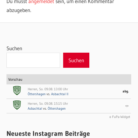
Du musst
angemeldet
sein, um einen Kommentar
abzugeben.
Suchen
Suchen
Vorschau
Herren, So. 09.08. 13:00 Uhr
abg.
Öttershagen
vs.
Asbachtal II
Herren, So. 09.08. 15:15 Uhr
-:-
Asbachtal
vs.
Öttershagen
© FuPa-Widget
Neueste Instagram Beiträge