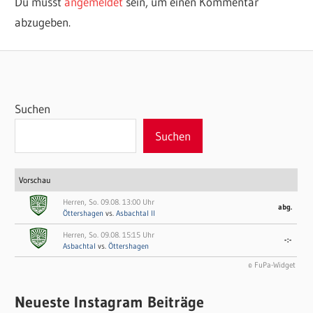
Du musst
angemeldet
sein, um einen Kommentar
abzugeben.
Suchen
Suchen
Vorschau
Herren, So. 09.08. 13:00 Uhr
abg.
Öttershagen
vs.
Asbachtal II
Herren, So. 09.08. 15:15 Uhr
-:-
Asbachtal
vs.
Öttershagen
© FuPa-Widget
Neueste Instagram Beiträge