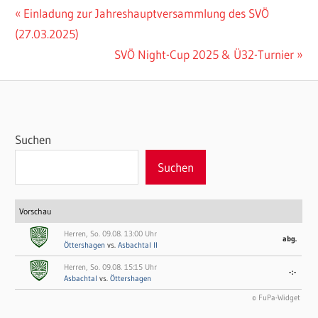
Beitragsnavigation
Vorheriger
Einladung zur Jahreshauptversammlung des SVÖ
Beitrag:
(27.03.2025)
Nächster
SVÖ Night-Cup 2025 & Ü32-Turnier
Beitrag:
Suchen
Suchen
Vorschau
Herren, So. 09.08. 13:00 Uhr
abg.
Öttershagen
vs.
Asbachtal II
Herren, So. 09.08. 15:15 Uhr
-:-
Asbachtal
vs.
Öttershagen
© FuPa-Widget