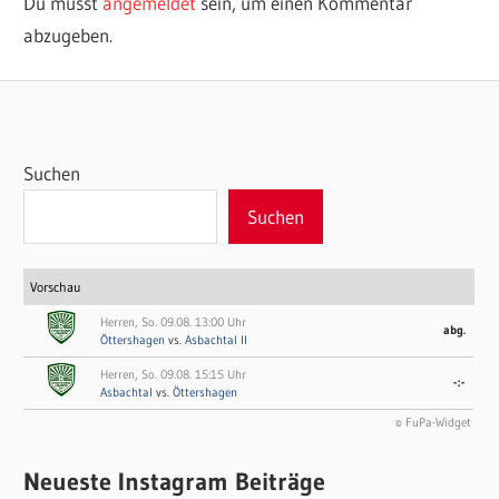
Du musst
angemeldet
sein, um einen Kommentar
abzugeben.
Suchen
Suchen
Vorschau
Herren, So. 09.08. 13:00 Uhr
abg.
Öttershagen
vs.
Asbachtal II
Herren, So. 09.08. 15:15 Uhr
-:-
Asbachtal
vs.
Öttershagen
© FuPa-Widget
Neueste Instagram Beiträge