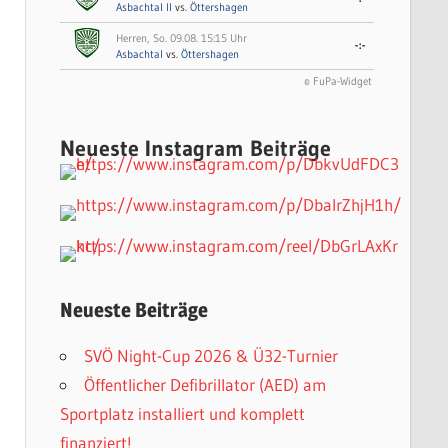
Asbachtal II
vs.
Öttershagen
Herren, So. 09.08. 15:15 Uhr
-:-
Asbachtal
vs.
Öttershagen
© FuPa-Widget
Neueste Instagram Beiträge
Neueste Beiträge
SVÖ Night-Cup 2026 & Ü32-Turnier
Öffentlicher Defibrillator (AED) am
Sportplatz installiert und komplett
finanziert!