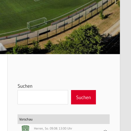
Suchen
Suchen
Vorschau
Herren, So. 09.08. 13:00 Uhr
-:-