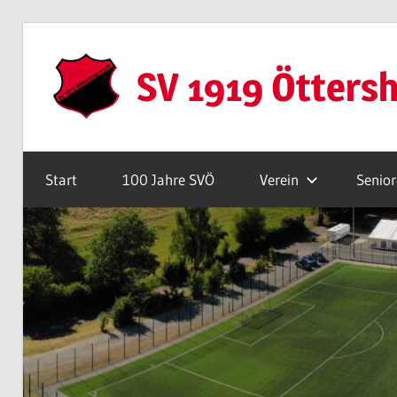
Zum
Inhalt
SV 1919 Ötters
springen
Webseite
Start
100 Jahre SVÖ
Verein
Senio