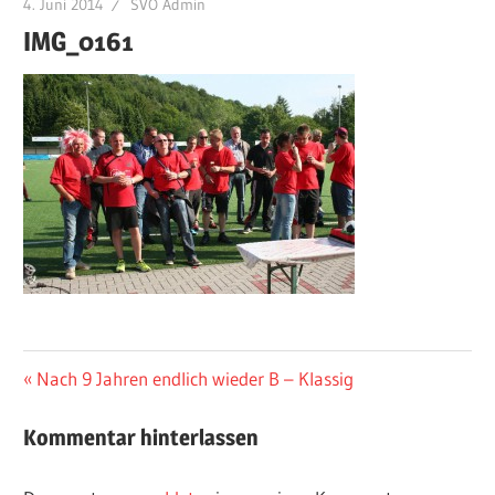
4. Juni 2014
SVÖ Admin
IMG_0161
Beitragsnavigation
Vorheriger
Nach 9 Jahren endlich wieder B – Klassig
Beitrag:
Kommentar hinterlassen