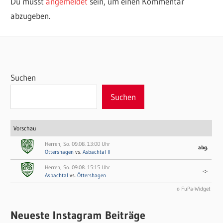
Du musst
angemeldet
sein, um einen Kommentar
abzugeben.
Suchen
Suchen
Vorschau
Herren, So. 09.08. 13:00 Uhr
abg.
Öttershagen
vs.
Asbachtal II
Herren, So. 09.08. 15:15 Uhr
-:-
Asbachtal
vs.
Öttershagen
© FuPa-Widget
Neueste Instagram Beiträge