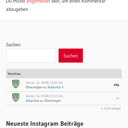
Du musst
angemeldet
sein, um einen Kommentar
abzugeben.
Suchen
Suchen
Vorschau
Herren, So. 09.08. 13:00 Uhr
abg.
Öttershagen
vs.
Asbachtal II
Herren, So. 09.08. 15:15 Uhr
-:-
Asbachtal
vs.
Öttershagen
© FuPa-Widget
Neueste Instagram Beiträge