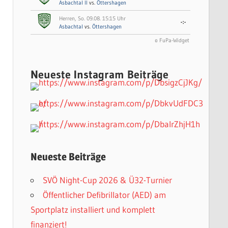
Asbachtal II
vs.
Öttershagen
Herren, So. 09.08. 15:15 Uhr
-:-
Asbachtal
vs.
Öttershagen
© FuPa-Widget
Neueste Instagram Beiträge
Neueste Beiträge
SVÖ Night-Cup 2026 & Ü32-Turnier
Öffentlicher Defibrillator (AED) am
Sportplatz installiert und komplett
finanziert!