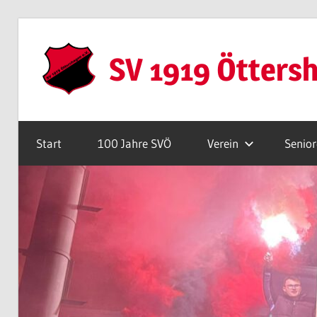
Zum
Inhalt
SV 1919 Ötters
springen
Webseite
Start
100 Jahre SVÖ
Verein
Senio