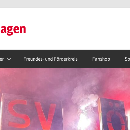
hagen
ren
Freundes- und Förderkreis
Fanshop
Sp