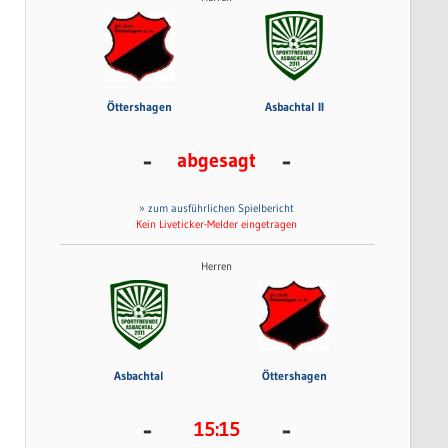
Öttershagen
Asbachtal II
-
-
abgesagt
» zum ausführlichen Spielbericht
Kein Liveticker-Melder eingetragen
Herren
Asbachtal
Öttershagen
-
-
15:15