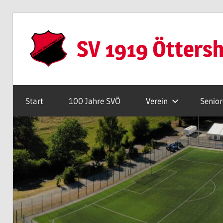
Zum
Inhalt
SV 1919 Ötters
springen
Webseite
Start
100 Jahre SVÖ
Verein
Senio