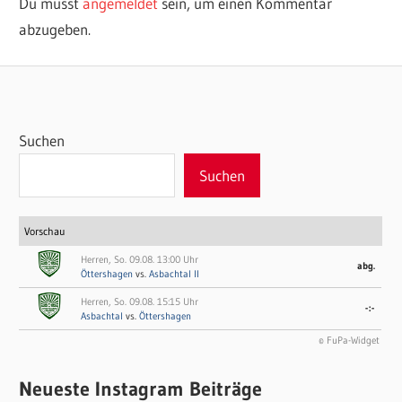
Du musst
angemeldet
sein, um einen Kommentar
abzugeben.
Suchen
Suchen
Vorschau
Herren, So. 09.08. 13:00 Uhr
abg.
Öttershagen
vs.
Asbachtal II
Herren, So. 09.08. 15:15 Uhr
-:-
Asbachtal
vs.
Öttershagen
© FuPa-Widget
Neueste Instagram Beiträge