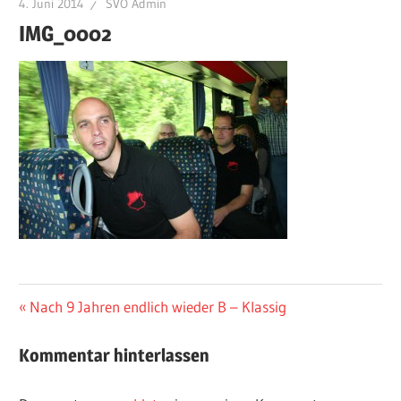
4. Juni 2014
SVÖ Admin
IMG_0002
Beitragsnavigation
Vorheriger
Nach 9 Jahren endlich wieder B – Klassig
Beitrag:
Kommentar hinterlassen