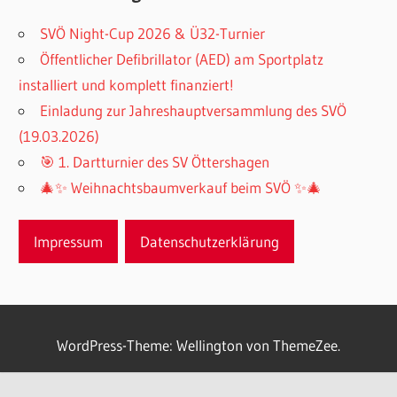
SVÖ Night-Cup 2026 & Ü32-Turnier
Öffentlicher Defibrillator (AED) am Sportplatz
installiert und komplett finanziert!
Einladung zur Jahreshauptversammlung des SVÖ
(19.03.2026)
🎯 1. Dartturnier des SV Öttershagen
🎄✨ Weihnachtsbaumverkauf beim SVÖ ✨🎄
Impressum
Datenschutzerklärung
WordPress-Theme: Wellington von ThemeZee.