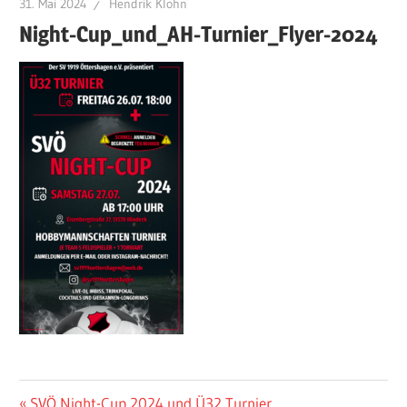
31. Mai 2024
Hendrik Klohn
Night-Cup_und_AH-Turnier_Flyer-2024
Beitragsnavigation
Vorheriger
SVÖ Night-Cup 2024 und Ü32 Turnier