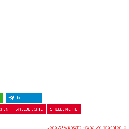
teilen
OREN
SPIELBERICHTE
SPIELBERICHTE
Nächster
Der SVÖ wünscht Frohe Weihnachten!