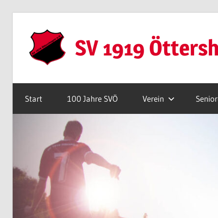
Zum
Inhalt
SV 1919 Ötters
springen
Webseite
Start
100 Jahre SVÖ
Verein
Senio