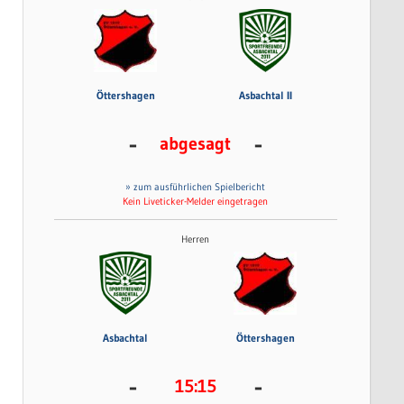
Öttershagen
Asbachtal II
-
-
abgesagt
» zum ausführlichen Spielbericht
Kein Liveticker-Melder eingetragen
Herren
Asbachtal
Öttershagen
-
-
15:15