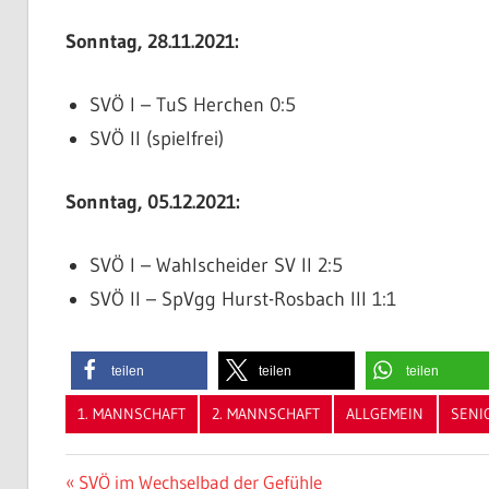
Sonntag, 28.11.2021:
SVÖ I – TuS Herchen 0:5
SVÖ II (spielfrei)
Sonntag, 05.12.2021:
SVÖ I – Wahlscheider SV II 2:5
SVÖ II – SpVgg Hurst-Rosbach III 1:1
teilen
teilen
teilen
1. MANNSCHAFT
2. MANNSCHAFT
ALLGEMEIN
SENI
Beitragsnavigation
Vorheriger
SVÖ im Wechselbad der Gefühle