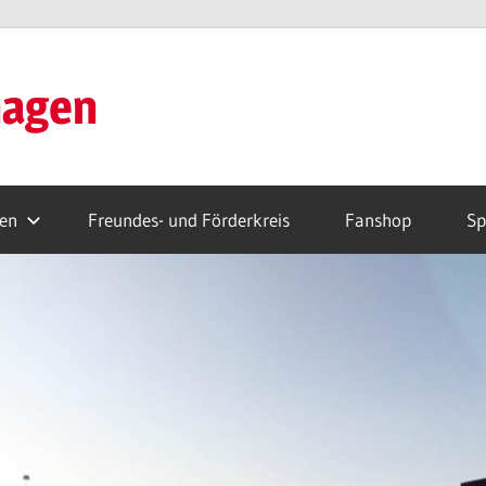
hagen
ren
Freundes- und Förderkreis
Fanshop
Sp