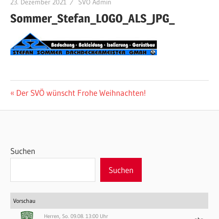
23. Dezember 2021
SVÖ Admin
Sommer_Stefan_LOGO_ALS_JPG_
Beitragsnavigation
Vorheriger
Der SVÖ wünscht Frohe Weihnachten!
Beitrag:
Suchen
Suchen
Vorschau
Herren, So. 09.08. 13:00 Uhr