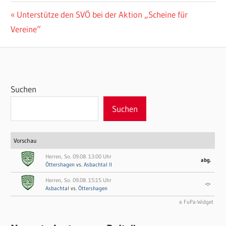
Beitragsnavigation
Vorheriger
Unterstütze den SVÖ bei der Aktion „Scheine für
Beitrag:
Vereine“
Suchen
Suchen
Vorschau
Herren, So. 09.08. 13:00 Uhr
abg.
Öttershagen
vs.
Asbachtal II
Herren, So. 09.08. 15:15 Uhr
-:-
Asbachtal
vs.
Öttershagen
© FuPa-Widget