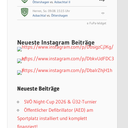
Öttershagen
vs.
Asbachtal II
Herren, So. 09.08. 15:15 Uhr
-:-
Asbachtal
vs.
Öttershagen
© FuPa-Widget
Neueste Instagram Beiträge
Neueste Beiträge
SVÖ Night-Cup 2026 & Ü32-Turnier
Öffentlicher Defibrillator (AED) am
Sportplatz installiert und komplett
finanziert!