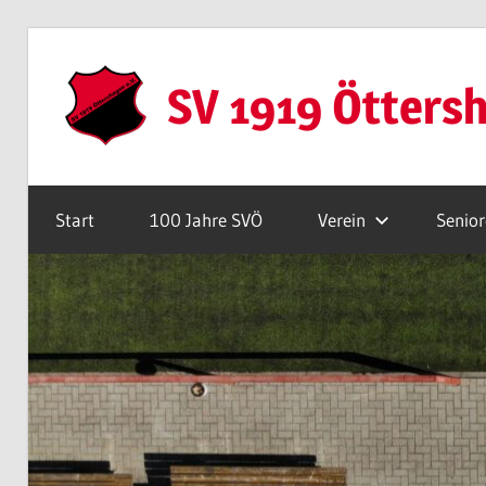
Zum
Inhalt
SV 1919 Ötters
springen
Webseite
Start
100 Jahre SVÖ
Verein
Senio