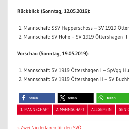
Rückblick (Sonntag, 12.05.2019):
Mannschaft: SSV Happerschoss – SV 1919 Ötters
Mannschaft: SV Höhe – SV 1919 Öttershagen II 2
Vorschau (Sonntag, 19.05.2019):
Mannschaft: SV 1919 Öttershagen I – SpVgg Hur
Mannschaft: SV 1919 Öttershagen II – SV Buchho
teilen
teilen
teilen
1. MANNSCHAFT
2. MANNSCHAFT
ALLGEMEIN
SENI
Beitragsnavigation
Vorheriger
Zwei Niederlagen für den SVÖ