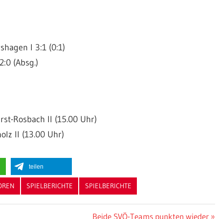
hagen I 3:1 (0:1)
:0 (Absg.)
st-Rosbach II (15.00 Uhr)
lz II (13.00 Uhr)
teilen
OREN
SPIELBERICHTE
SPIELBERICHTE
Nächster
Beide SVÖ-Teams punkten wieder