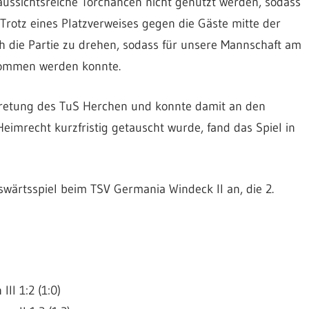
ussichtsreiche Torchancen nicht genutzt werden, sodass
 Trotz eines Platzverweises gegen die Gäste mitte der
 die Partie zu drehen, sodass für unsere Mannschaft am
nommen werden konnte.
rtretung des TuS Herchen und konnte damit an den
imrecht kurzfristig getauscht wurde, fand das Spiel in
swärtsspiel beim TSV Germania Windeck II an, die 2.
II 1:2 (1:0)