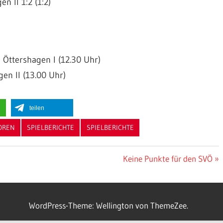
n II 1:2 (1:2)
 Öttershagen I (12.30 Uhr)
en II (13.00 Uhr)
teilen
OREN
SPIELBERICHTE
SPIELBERICHTE
Nächster
Keine Punkte für den SVÖ
Beitrag:
WordPress-Theme: Wellington von ThemeZee.