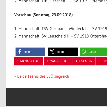
2. Mannschaft: TuS Herchen II – SV 1919 Öttershage
Vorschau (Sonntag, 23.09.2018):
1. Mannschaft: TSV Germania Windeck II – SV 1919
2. Mannschaft: SV Leuscheid II – SV 1919 Öttershag
teilen
teilen
teilen
1. MANNSCHAFT
2. MANNSCHAFT
ALLGEMEIN
SENI
Beitragsnavigation
Vorheriger
Beide Teams des SVÖ siegreich
Beitrag: