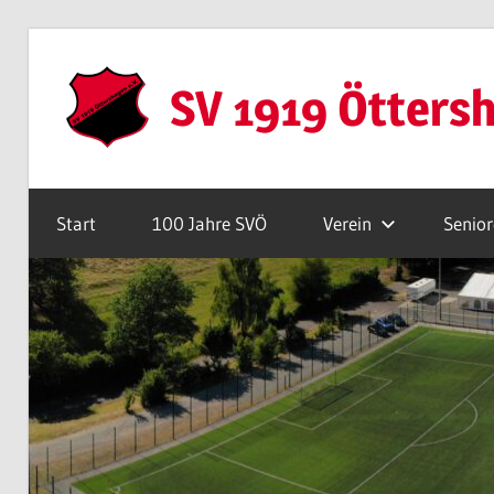
Zum
Inhalt
SV 1919 Ötters
springen
Webseite
Start
100 Jahre SVÖ
Verein
Senio