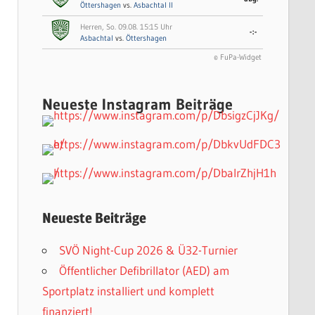
Öttershagen
vs.
Asbachtal II
Herren, So. 09.08. 15:15 Uhr
-:-
Asbachtal
vs.
Öttershagen
© FuPa-Widget
Neueste Instagram Beiträge
Neueste Beiträge
SVÖ Night-Cup 2026 & Ü32-Turnier
Öffentlicher Defibrillator (AED) am
Sportplatz installiert und komplett
finanziert!