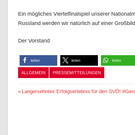
Ein mögliches Viertelfinalspiel unserer Nationa
Russland werden wir natürlich auf einer Großbil
Der Vorstand
teilen
teilen
teilen
ALLGEMEIN
PRESSEMITTEILUNGEN
Beitragsnavigation
Vorheriger
Langersehntes Erfolgserlebnis für den SVÖ! #G
Beitrag: