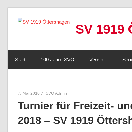
Zum
Inhalt
SV 1919 
springen
Webseite
Start
100 Jahre SVÖ
Verein
Seni
7. Mai 2018
SVÖ Admin
Turnier für Freizeit- 
2018 – SV 1919 Ötters