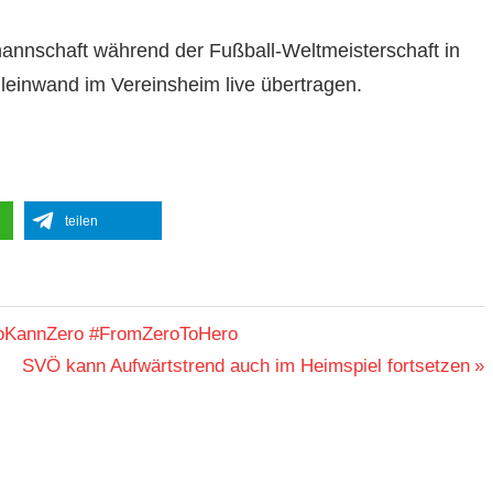
lmannschaft während der Fußball-Weltmeisterschaft in
dleinwand im Vereinsheim live übertragen.
teilen
eroKannZero #FromZeroToHero
Nächster
SVÖ kann Aufwärtstrend auch im Heimspiel fortsetzen
Beitrag: