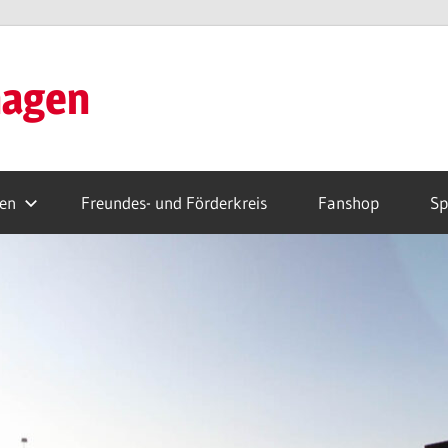
hagen
ren
Freundes- und Förderkreis
Fanshop
Sp