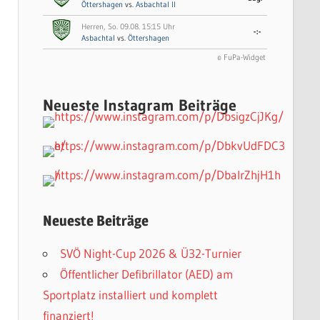
Öttershagen
vs.
Asbachtal II
Herren, So. 09.08. 15:15 Uhr
-:-
Asbachtal
vs.
Öttershagen
© FuPa-Widget
Neueste Instagram Beiträge
Neueste Beiträge
SVÖ Night-Cup 2026 & Ü32-Turnier
Öffentlicher Defibrillator (AED) am
Sportplatz installiert und komplett
finanziert!