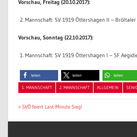
Vorschau, Freitag (20.10.2017):
Mannschaft: SV 1919 Öttershagen II – Bröltaler 
Vorschau, Sonntag (22.10.2017):
Mannschaft: SV 1919 Öttershagen I – SF Aegidi
teilen
teilen
teilen
1. MANNSCHAFT
2. MANNSCHAFT
ALLGEMEIN
SENI
Beitragsnavigation
Vorheriger
SVÖ feiert Last-Minute Sieg!
Beitrag: