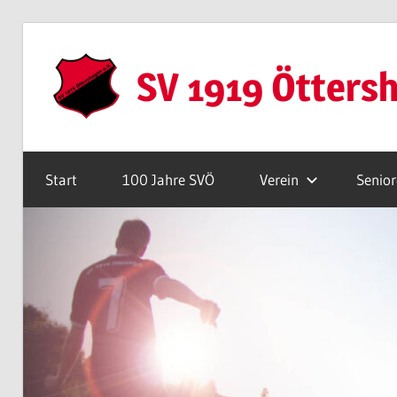
Zum
Inhalt
SV 1919 Ötters
springen
Webseite
Start
100 Jahre SVÖ
Verein
Senio