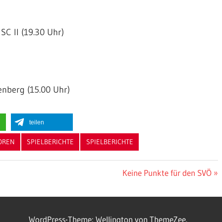
SC II (19.30 Uhr)
enberg (15.00 Uhr)
teilen
OREN
SPIELBERICHTE
SPIELBERICHTE
Nächster
Keine Punkte für den SVÖ
Beitrag:
WordPress-Theme: Wellington von ThemeZee.