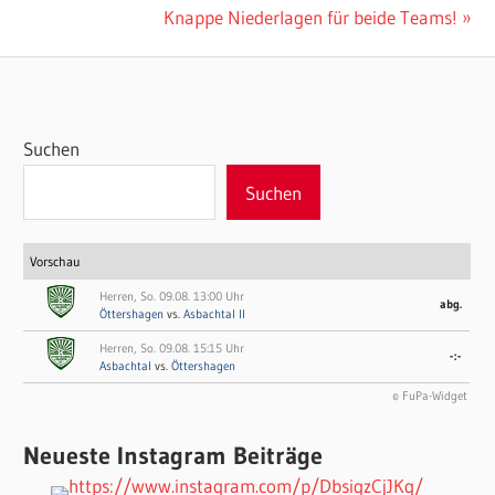
Beitrag:
Nächster
Knappe Niederlagen für beide Teams!
Beitrag:
Suchen
Suchen
Vorschau
Herren, So. 09.08. 13:00 Uhr
abg.
Öttershagen
vs.
Asbachtal II
Herren, So. 09.08. 15:15 Uhr
-:-
Asbachtal
vs.
Öttershagen
© FuPa-Widget
Neueste Instagram Beiträge