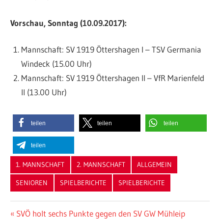
Vorschau, Sonntag (10.09.2017):
Mannschaft: SV 1919 Öttershagen I – TSV Germania
Windeck (15.00 Uhr)
Mannschaft: SV 1919 Öttershagen II – VfR Marienfeld
II (13.00 Uhr)
teilen
teilen
teilen
teilen
1. MANNSCHAFT
2. MANNSCHAFT
ALLGEMEIN
SENIOREN
SPIELBERICHTE
SPIELBERICHTE
Beitragsnavigation
Vorheriger
SVÖ holt sechs Punkte gegen den SV GW Mühleip