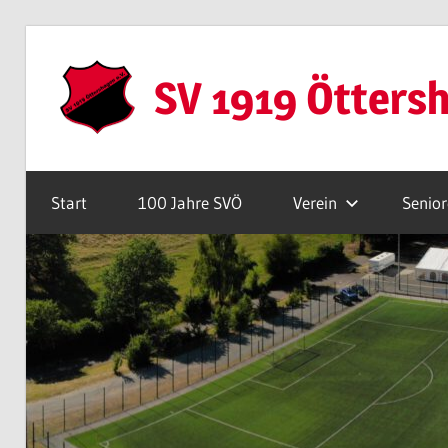
Zum
Inhalt
SV 1919 Ötters
springen
Webseite
Start
100 Jahre SVÖ
Verein
Senio