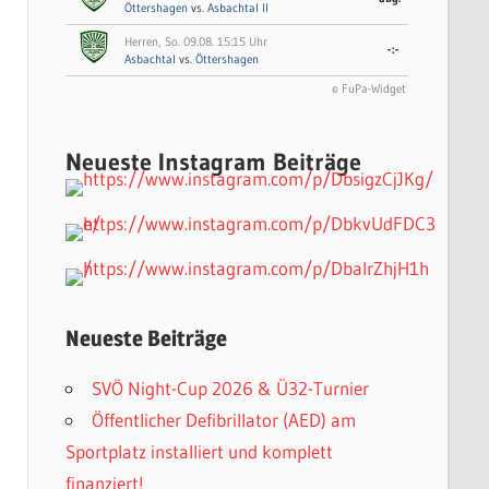
Öttershagen
vs.
Asbachtal II
Herren, So. 09.08. 15:15 Uhr
-:-
Asbachtal
vs.
Öttershagen
© FuPa-Widget
Neueste Instagram Beiträge
Neueste Beiträge
SVÖ Night-Cup 2026 & Ü32-Turnier
Öffentlicher Defibrillator (AED) am
Sportplatz installiert und komplett
finanziert!