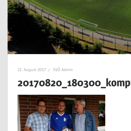
21. August 2017
SVÖ Admin
20170820_180300_komp