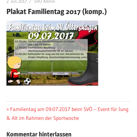
2. Juli 2017
SVÖ Admin
Plakat Familientag 2017 (komp.)
Beitragsnavigation
Vorheriger
Familientag am 09.07.2017 beim SVÖ – Event für Jung
Beitrag:
& Alt im Rahmen der Sportwoche
Kommentar hinterlassen