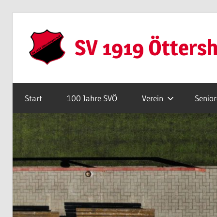
Zum
Inhalt
SV 1919 Ötters
springen
Webseite
Start
100 Jahre SVÖ
Verein
Senio