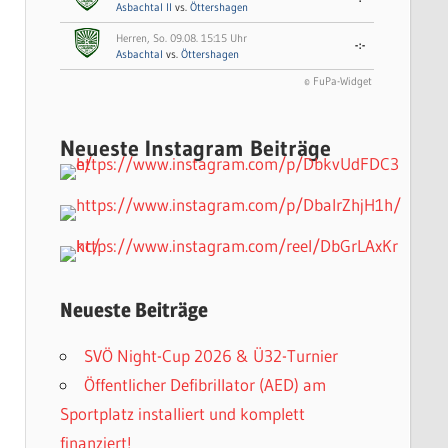
Asbachtal II
vs.
Öttershagen
Herren, So. 09.08. 15:15 Uhr
-:-
Asbachtal
vs.
Öttershagen
© FuPa-Widget
Neueste Instagram Beiträge
Neueste Beiträge
SVÖ Night-Cup 2026 & Ü32-Turnier
Öffentlicher Defibrillator (AED) am
Sportplatz installiert und komplett
finanziert!