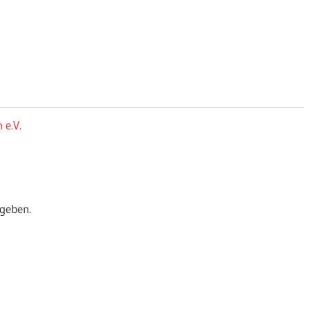
 e.V.
geben.