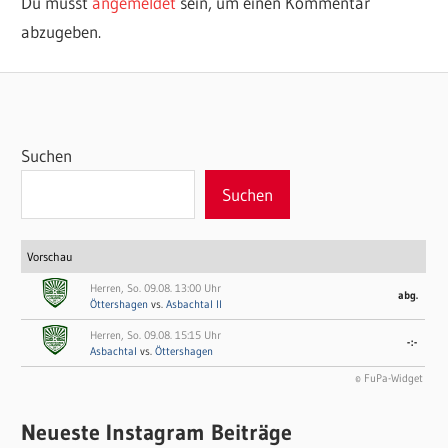
Du musst
angemeldet
sein, um einen Kommentar
abzugeben.
Suchen
Suchen
Vorschau
Herren, So. 09.08. 13:00 Uhr
abg.
Öttershagen
vs.
Asbachtal II
Herren, So. 09.08. 15:15 Uhr
-:-
Asbachtal
vs.
Öttershagen
© FuPa-Widget
Neueste Instagram Beiträge