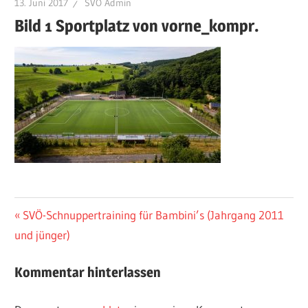
13. Juni 2017
SVÖ Admin
Bild 1 Sportplatz von vorne_kompr.
Beitragsnavigation
Vorheriger
SVÖ-Schnuppertraining für Bambini’s (Jahrgang 2011
Beitrag:
und jünger)
Kommentar hinterlassen