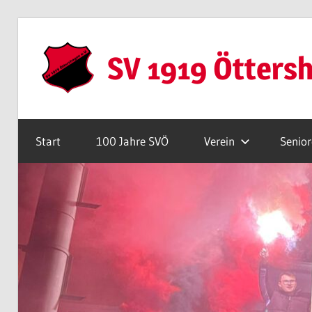
Zum
Inhalt
SV 1919 Ötters
springen
Webseite
Start
100 Jahre SVÖ
Verein
Senio