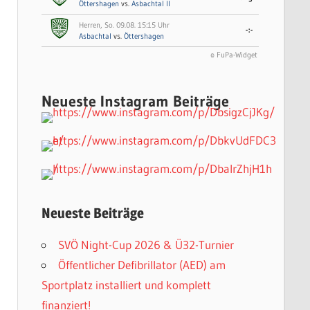
Öttershagen
vs.
Asbachtal II
Herren, So. 09.08. 15:15 Uhr
-:-
Asbachtal
vs.
Öttershagen
© FuPa-Widget
Neueste Instagram Beiträge
Neueste Beiträge
SVÖ Night-Cup 2026 & Ü32-Turnier
Öffentlicher Defibrillator (AED) am
Sportplatz installiert und komplett
finanziert!