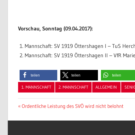
Vorschau, Sonntag (09.04.2017):
Mannschaft: SV 1919 Öttershagen I – TuS Herch
Mannschaft: SV 1919 Öttershagen II – VfR Marien
teilen
teilen
teilen
1. MANNSCHAFT
2. MANNSCHAFT
ALLGEMEIN
SENI
Beitragsnavigation
Vorheriger
Ordentliche Leistung des SVÖ wird nicht belohnt
Beitrag: