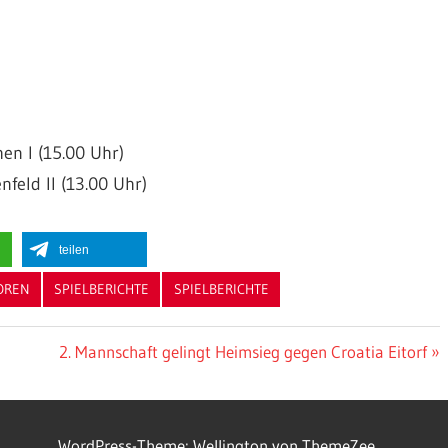
en I (15.00 Uhr)
feld II (13.00 Uhr)
teilen
OREN
SPIELBERICHTE
SPIELBERICHTE
Nächster
2. Mannschaft gelingt Heimsieg gegen Croatia Eitorf
Beitrag:
WordPress-Theme: Wellington von ThemeZee.