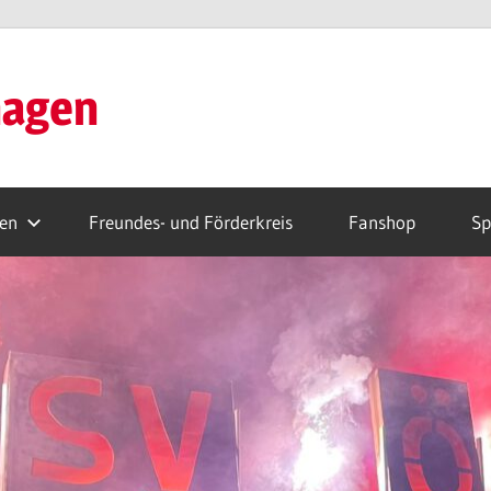
hagen
ren
Freundes- und Förderkreis
Fanshop
Sp