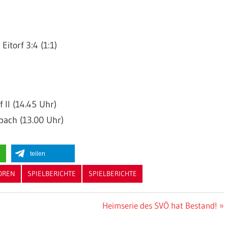
itorf 3:4 (1:1)
 II (14.45 Uhr)
bach (13.00 Uhr)
teilen
OREN
SPIELBERICHTE
SPIELBERICHTE
Nächster
Heimserie des SVÖ hat Bestand!
Beitrag: