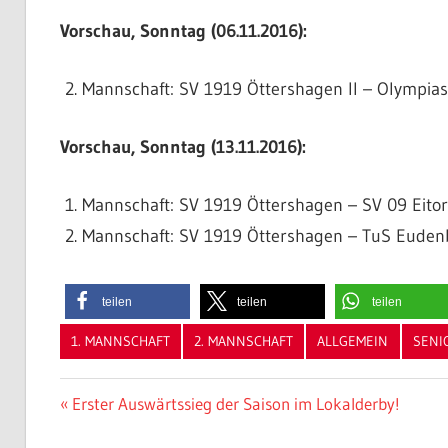
Vorschau, Sonntag (06.11.2016):
Mannschaft: SV 1919 Öttershagen II – Olympias E
Vorschau, Sonntag (13.11.2016):
Mannschaft: SV 1919 Öttershagen – SV 09 Eitorf
Mannschaft: SV 1919 Öttershagen – TuS Euden
teilen
teilen
teilen
1. MANNSCHAFT
2. MANNSCHAFT
ALLGEMEIN
SENI
Beitragsnavigation
Vorheriger
Erster Auswärtssieg der Saison im Lokalderby!
Beitrag: