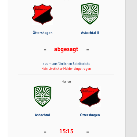
Öttershagen
Asbachtal II
-
-
abgesagt
» zum ausführlichen Spielbericht
Kein Liveticker-Melder eingetragen
Herren
Asbachtal
Öttershagen
-
-
15:15