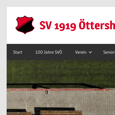
Zum
Inhalt
SV 1919 Ötters
springen
Webseite
Start
100 Jahre SVÖ
Verein
Senio