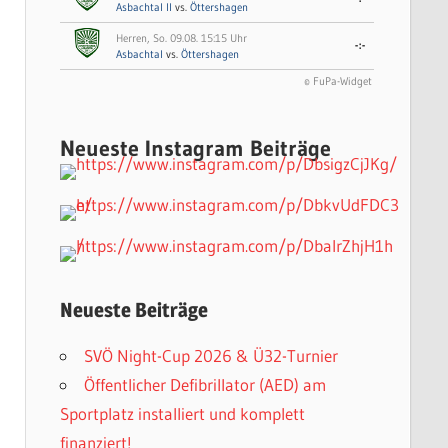
Asbachtal II
vs.
Öttershagen
Herren, So. 09.08. 15:15 Uhr
-:-
Asbachtal
vs.
Öttershagen
© FuPa-Widget
Neueste Instagram Beiträge
Neueste Beiträge
SVÖ Night-Cup 2026 & Ü32-Turnier
Öffentlicher Defibrillator (AED) am
Sportplatz installiert und komplett
finanziert!