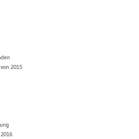
nden
 von 2015
zung
 2016