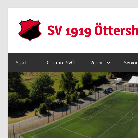
Zum
Inhalt
SV 1919 Ötters
springen
Webseite
Start
100 Jahre SVÖ
Verein
Senio