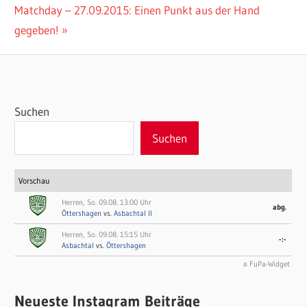
Nächster
Matchday – 27.09.2015: Einen Punkt aus der Hand
Beitrag:
gegeben!
Suchen
Suchen
Vorschau
Herren, So. 09.08. 13:00 Uhr
abg.
Öttershagen
vs.
Asbachtal II
Herren, So. 09.08. 15:15 Uhr
-:-
Asbachtal
vs.
Öttershagen
© FuPa-Widget
Neueste Instagram Beiträge