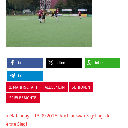
teilen
teilen
teilen
teilen
1. MANNSCHAFT
ALLGEMEIN
SENIOREN
SPIELBERICHTE
Beitragsnavigation
Vorheriger
Matchday – 13.09.2015: Auch auswärts gelingt der
Beitrag:
erste Sieg!