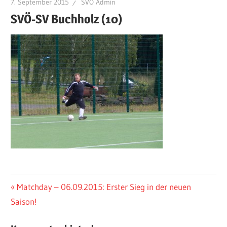
7. September 2015
SVÖ Admin
SVÖ-SV Buchholz (10)
Beitragsnavigation
Vorheriger
Matchday – 06.09.2015: Erster Sieg in der neuen
Beitrag:
Saison!