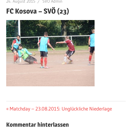
24. August 2015
SVÖ Admin
FC Kosova – SVÖ (23)
Beitragsnavigation
Vorheriger
Matchday – 23.08.2015: Unglückliche Niederlage
Beitrag:
Kommentar hinterlassen