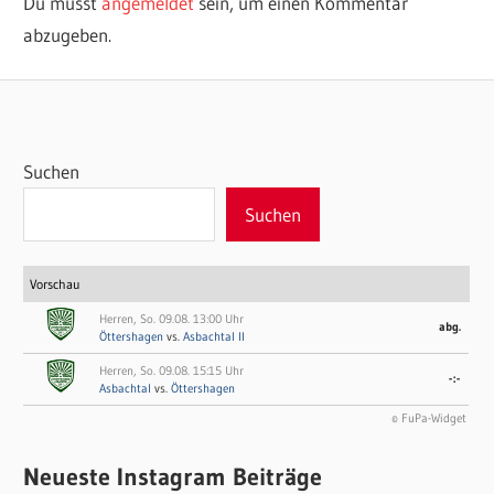
Du musst
angemeldet
sein, um einen Kommentar
abzugeben.
Suchen
Suchen
Vorschau
Herren, So. 09.08. 13:00 Uhr
abg.
Öttershagen
vs.
Asbachtal II
Herren, So. 09.08. 15:15 Uhr
-:-
Asbachtal
vs.
Öttershagen
© FuPa-Widget
Neueste Instagram Beiträge