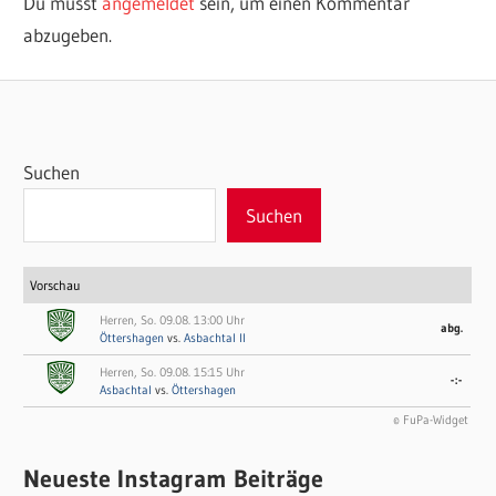
Du musst
angemeldet
sein, um einen Kommentar
abzugeben.
Suchen
Suchen
Vorschau
Herren, So. 09.08. 13:00 Uhr
abg.
Öttershagen
vs.
Asbachtal II
Herren, So. 09.08. 15:15 Uhr
-:-
Asbachtal
vs.
Öttershagen
© FuPa-Widget
Neueste Instagram Beiträge