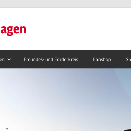
hagen
ren
Freundes- und Förderkreis
Fanshop
Sp