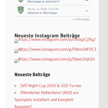
Öttershagen
vs.
Asbachtal II
Herren, So. 09.08. 15:15 Uhr
-:-
Asbachtal
vs.
Öttershagen
© FuPa-Widget
Neueste Instagram Beiträge
Neueste Beiträge
SVÖ Night-Cup 2026 & Ü32-Turnier
Öffentlicher Defibrillator (AED) am
Sportplatz installiert und komplett
finanziert!