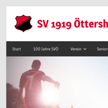
Zum
Inhalt
SV 1919 Ötters
springen
Webseite
Start
100 Jahre SVÖ
Verein
Senio